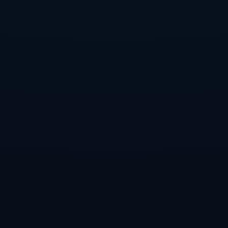
弗里克赛后接受采访时谈到，“**巴萨仍在寻找最佳阵
容组合**。”尽管球队中不乏*优秀球员*，但在面临摩
纳哥这样防守紧密且富有攻击力的队伍时，球员之间的
**默契**和战术**执行力**明显不足。球队的防守漏
洞，尤其在边路的空当，被对手多次利用，也反映出现
有战术体系需要调整和完善。
**分析与借鉴**