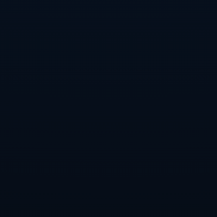
#### 打得更快一点：提升速度与效率的策略
赫尔特提到的“打得更快一点”指向了提升比赛节奏和效
率的必要性。在现代篮球中，**快节奏的进攻是制胜法
宝**。这不仅可以让对手难以防守，同时还能通过快速
得分建立心理优势。但在提高速度的同时，球队的战术
执行也必须到位，确保不会在速度上牺牲准确性和合理
性。