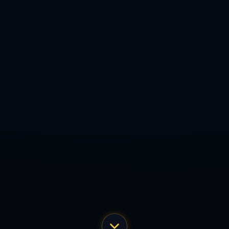
#### 总结与展望
赫尔特的言论反映了当今竞技体育的真实状态。在这个
充满竞争的环境中，“互相磨合”和“打得更快一点”是每
一支球队都必须面对的课题。**球队的成功不仅仅取决
于个别球员的能力，更多地体现在团队的整体协作与执
行上**。通过积极调整与不断努力，球队有望在未来的
比赛中实现质的飞跃。同时，磨合与提高的过程也是一
段宝贵的经验，无疑会为球队今后的发展奠定基础。
上一篇：德保罗社媒晒和阿尔瓦雷斯合照，配文：欢迎你，朋友！
下一篇：哈登超越雷-阿伦升至历史三分榜第2位，生涯三分命中率36.3%
Copyright 2024
Kaiyun「中国」官方网站-开云官方\/登录入口