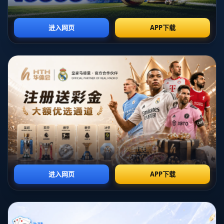
### 赫尔特：我们还处于互相磨合的阶段，我们要打得
更快一点
在当今快速发展的体育环境中，球队的默契与配合是决
胜的关键。一支球队的成功不仅依赖于球员的个人才
华，更需全员通力合作。赫尔特的这番话“我们还处于
互相磨合的阶段，我们要打得更快一点”，不仅道出了
当前球队的困境，也为未来的发展指明了方向。
#### 主题分析
赫尔特的表态显示出球队目前尚未达到最佳状态。在这
个互相磨合的阶段，球队需要通过比赛与训练不断寻求
提高。明确球队的短板与目标，是快速进步的有效途
径。