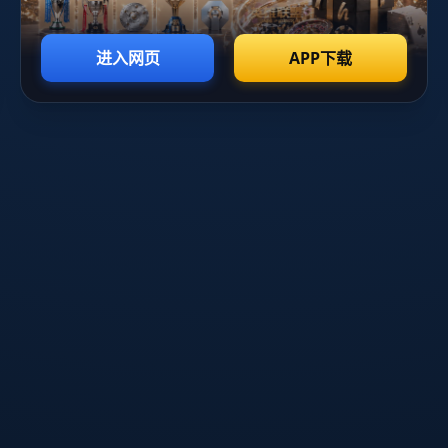
绩惨淡，塞维利亚已连续21年未能在联赛中客场战胜
发布时间：2026-01-03T06:29:46+08:00