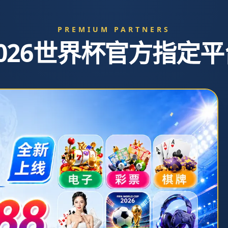
中心
新闻资讯
联系我们