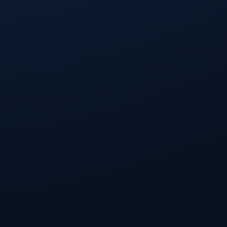
，那便是塞维利亚客场面对巴塞罗那时的**战绩惨淡
和主场优势著称，无论是明星球员的个人能力，还是整
塞罗那时，却始终无法找到制胜之道。