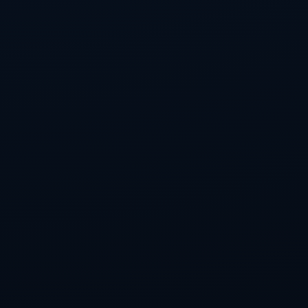
来应对。这些赛场策略上的调整，可能成为打破21年