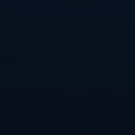
德国国家足球队在过去几年间通过**合理的训练计划**
和科学的恢复手段，取得了显著成果。他们并不一味地
增加训练量，而是通过数据分析，制定每位球员的个性
化训练方案。这包括**训练负荷的调节**、**心理健康