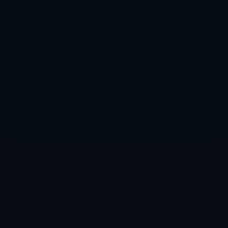
以确保他们能够在保持高水平竞技状态的同时，不至于
过度受累。
## 如何优化国足的训练机制
为了使每日一练更有效，国足可以考虑以下措施：