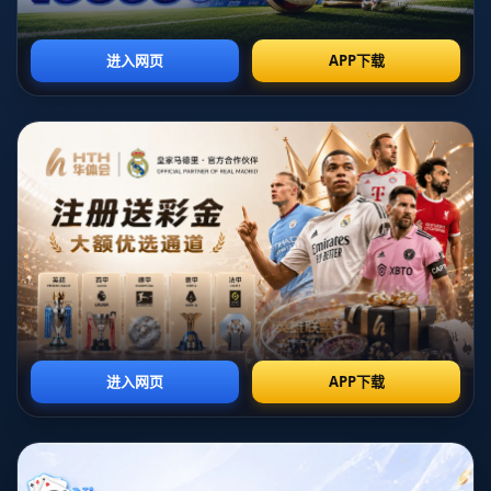
**国足保持每天一练，训练量之大让国脚有些吃不消**
近年来，中国足球一直在寻求突破。为了提高竞技水
平，中国男子国家足球队（简称“国足”）采取了更加严
格、频繁的训练制度。然而，这种强度的训练是否有助
于真正增强球员的实力，还是会导致反效果，让国脚们
感到吃不消呢？本文将对此展开探讨。
## 每日一练：高强度训练的背景与初衷
国足推行**每天训练**的制度，其初衷是希望通过频繁
的训练提高球员的体能、技术和整体默契度。毕竟，持
续的训练可以增强球员的身体素质，使他们在高强度比
赛中保持良好状态。然而，**与其他国家队相比**，这
种高强度的训练方式在中国并不常见，因此引发了外界
的诸多讨论。