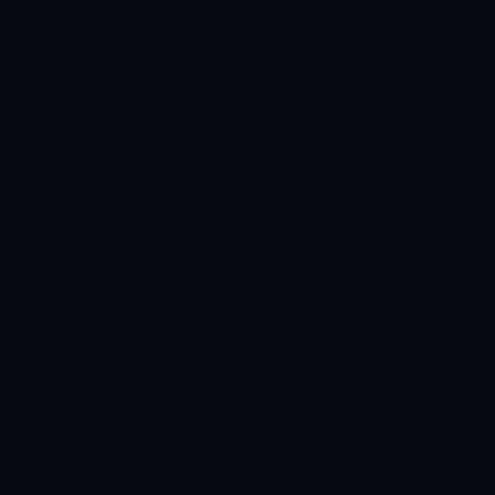
1. **量身定制**：根据不同球员的位置和身体状况，设
计个性化的训练方案。
2. **专业的体能管理团队**：引入专业的体能管理团
队，通过科学数据分析对训练计划进行实时调整。
3. **心理辅导**：心理健康在高强度训练中同样重要，
通过心理辅导帮助球员减轻压力。
4. **科技介入**：使用先进的技术设备，实时监控球员
的身体指标，从而优化训练。
总之，国足的**训练强度**与效率并不成正比，合理的
训练安排、科学的康复策略和全面的综合管理才是提升
球队实力的关键。在追求日日精进的道路上，国足需要
探索出一条更加适合自身发展的道路。