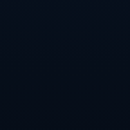
### **心理因素与球员状态**
不仅是战术上的不足，**球队心理状态也是长时间不胜
的原因之一**。随着比赛中胜利的缺失，球员信心受到
打击，表现逐渐低迷。这种心理阴影在多场比赛中显
现，面对稍有难度的对手便束手束脚，甚至在优劣势明
显时仍难以抓住机会扭转战局。
塞维利亚本赛季遭遇频繁的伤病侵袭，主力球员缺阵影
响深远。即便年轻球员积极补位，但他们缺乏必要的实
战经验，在关键时刻无法承担重任。这一现实问题加剧
了皮米恩塔在排兵布阵上的困境，使得战术调整空间更
为局限。