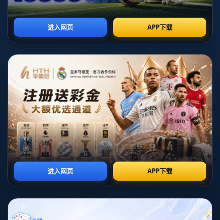
**闷平马略卡，赛季未胜：塞维利亚主帅皮米恩塔的艰
难旅程**
在西甲赛场上，任何一支球队都不希望有长期不胜的记
录，这不仅影响球队的士气，还对主帅的声誉造成重
创。然而，对于塞维利亚的主帅皮米恩塔来说，本赛季
的旅途似乎注定充满挑战。**连续17轮未能在西甲赛场
取胜**，其中包括最近的一场与马略卡的乏味平局，此
状况已让人们对这位教练的能力产生质疑。