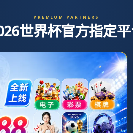
中心
新闻资讯
联系我们