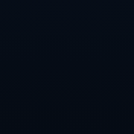
守，他的发挥受到限制，乏力的支援让他的得分难以转化为胜势。
出他优秀的传球视野和战术意识。可惜，在球队需要更多火力输出的情况
需改善的方面。