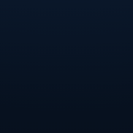
表现，**大胜斯洛文尼亚**。本场比赛，斯洛文尼亚明星球员**东契奇*
实力，也引发了对斯洛文尼亚队未来的深思。