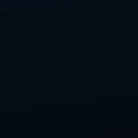
下，东契奇的一己之力似乎无法撼动立陶宛的防线。