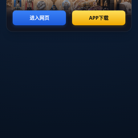
罗贝托告别巴萨，梅西送祝福：祝你在新阶段一切顺
发布时间：2026-01-03T06:29:46+08:00