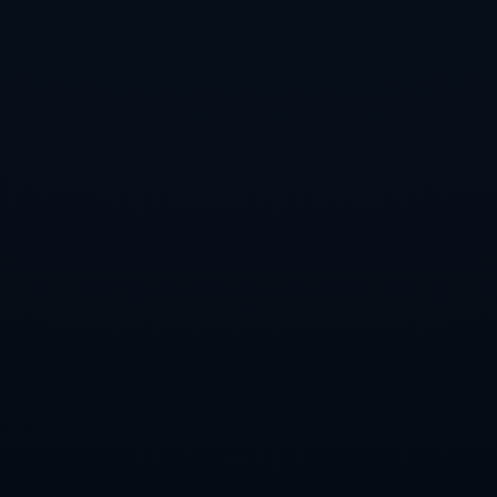
他们在场下亦是亲密的朋友。梅西在听到罗贝托即将离开的消息后，毫不
新篇章寄予厚望。罗贝托也在接受采访时表示，与梅西的友谊弥足珍贵