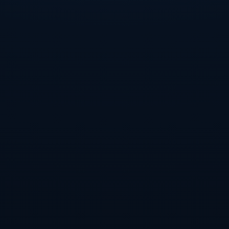
顺利**
球迷和球员本人来说，每一次离别都充满情感。当西班牙球员塞尔吉·罗贝托（S
时，球迷们无不为之感慨。**梅西**，这位传奇巨星，也特别对他的离
。
成为球队的中场核心之一。他以技术细腻、全能著称，能够胜任多个位置
欧冠的捧杯时刻。**他的坚定和不懈**值得尊重，也让他在离开时赢得