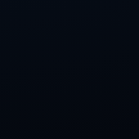
在新的球队中，他将面临新的挑战和机遇。对他而言，
。此刻，很多球队都期待他能为自己效力，并对他的
历史。梅西的祝福虽短，但饱含深情。未来，无论是
所有巴萨人的衷心期待。