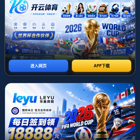
杜兰特39+10太阳险胜爵士 雷霆大胜开拓
者43分
发布时间：2026-01-03T06:29:46+08:00