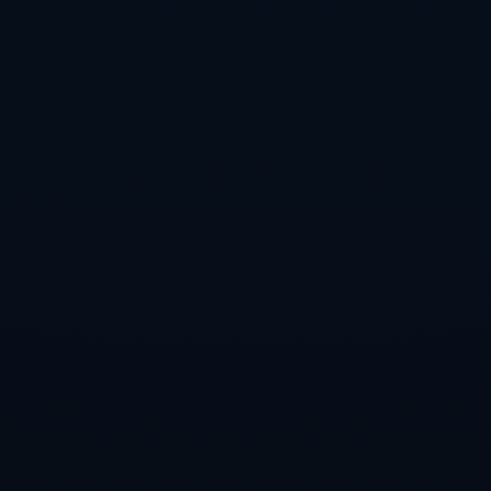
比赛中，雷霆全队多点开花，各个位置球员都能在关键
时刻挺身而出，展现出团队篮球的真正魅力。通过快速
的传球和敏捷的脚步，雷霆不断制造机会，迫使开拓者
陷入被动。**年轻球员的成长与老将的经验**结合完
美，为雷霆构建了稳固的胜势。
**两场比赛的背后反思**