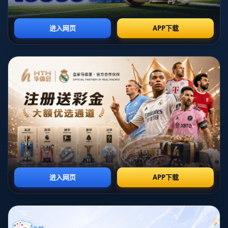
**杜兰特39+10助力太阳险胜爵士，雷霆大胜开拓者43
分：NBA精彩对决再现**
在最新一轮NBA常规赛中，两场精彩的比赛吸引了球迷
们的目光。**杜兰特以39分10篮板**的出色表现率领太
阳险胜爵士，而雷霆则以一场毫无悬念的胜利大比分击
败开拓者。这两场比赛不仅彰显了球员的个人能力，也
展现了各支球队的不同风格和战略。
**杜兰特的个人秀**
在太阳对阵爵士的比赛中，杜兰特无疑成为了赛场上的
焦点。他不仅展现了自己出色的得分能力，还通过10个
篮板在攻防两端对球队做出巨大贡献。杜兰特以他的精
准投篮和灵活突破，不断撕裂爵士的防线，为太阳的胜
利奠定了基础。在关键时刻，他冷静的表现和出色的技