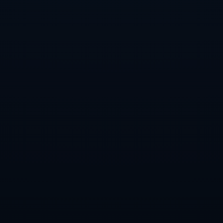
中展现了他无与伦比的篮球天赋与领导能力。在世界杯及欧锦赛等国际赛
重视以及对未来赛事的全力投入。
他独特的技术和智慧引领球队走得更远。因此，在世界杯赛前，回到国家
卓越的能力，在教练身份上也展现出了非凡的领导才能。基德目前正担任达
旨在帮助他更好地适应即将到来的赛事**。
练计划，以提升他的进攻及防守效率。这份个性化的训练方案不仅有助于
和状态的重要环节。尤其是在东契奇这样的核心球员回归后，集训期间的