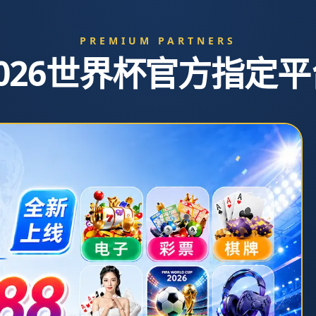
中心
新闻资讯
联系我们