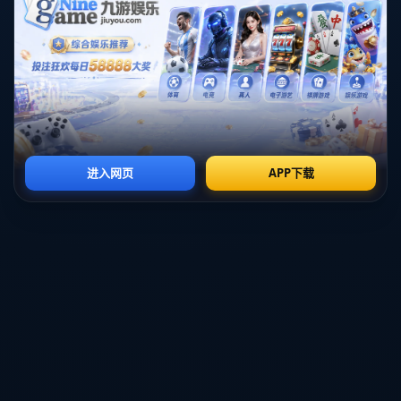
萨青训的又一硕果。
这样的表现对于一个年轻球员来说无疑是梦寐以求的。
在内马尔、梅西等巨星纷纷离开后，**巴塞罗那**一直
在寻找下一个能挑起大梁的天才。**乌奈-埃尔南德斯
**的出现，或许正是在合适的时间送来的一场及时雨。
**案例分析：年轻球员的迅速崛起**
纵观巴萨的历史，像梅西、哈维、伊涅斯塔这样的一流
球员都有一个共同特点，那就是他们都在年轻时便在巴
萨的体系中迅速崛起。巴萨的**拉玛西亚青训营**素来
以培养技术精湛的球员而闻名，依托完备的训练设施和
严格的技术指导，年轻球员常常能在短时间内达到顶尖
水平。