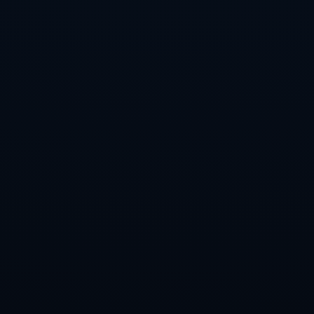
事也为年轻球员提供了学习的榜样。当前切尔西队中多名年轻球员正在崭
因为这位精神领袖的精神力量而更加出色。
传统，同时也为未来的辉煌打下坚实的基础。