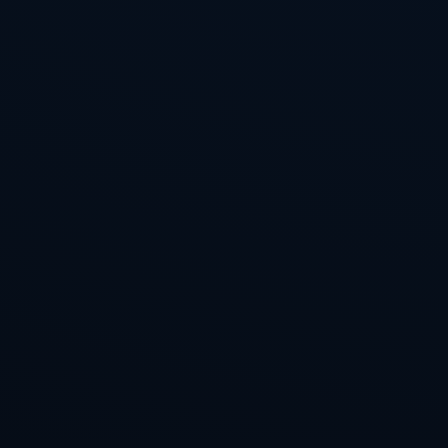
**切尔西：忠诚的象征**
切尔西对迭戈-科斯塔的生日祝福不仅仅是对一位
**而闻名，这也是许多球员愿意加盟的一大原因。
在这样的文化背景下，切尔西与众多球员保持着良
成为俱乐部文化的一个重要标志。
**传承与未来**