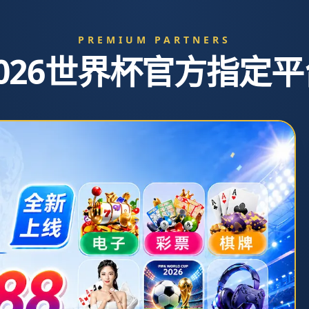
中心
新闻资讯
联系我们