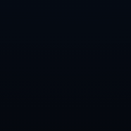
重温了辉煌历史，也激励着当下与未来**。在这个特殊的日子里，我们
在竞争激烈的足坛脱颖而出，成为众多年轻球员梦想加盟的俱乐部。
巴伊切蒂奇
列赛