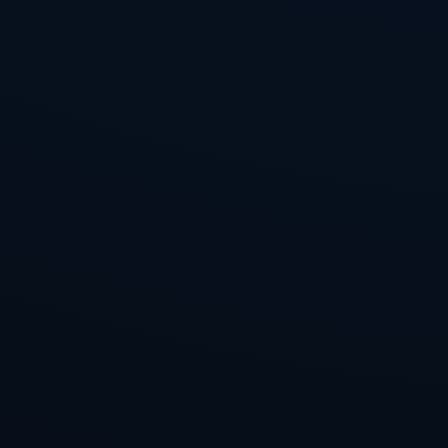
#### 莱昂纳德的闪耀时刻