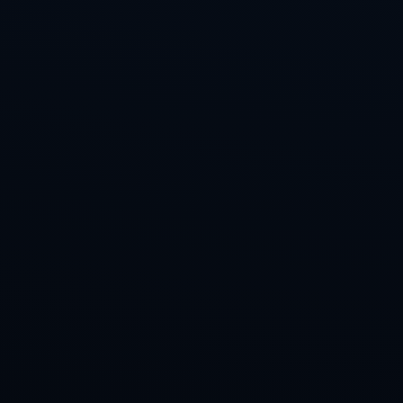
#### 森林狼的强势表现
与此同时，森林狼在与活塞的对决中显示了强大的竞
纷担心这支球队的未来。
森林狼在比赛中表现出的**整体配合和个人能力*
表现，也让活塞难以在比赛中找到节奏。
#### 比赛分析与展望
通过对这两场比赛的分析，我们可以看到，**超级
竞争激烈的NBA中，如何有效地利用明星球员的能