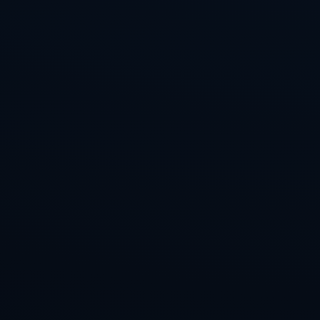
**总结两人的影响力**
从整体上看，维尼修斯和姆巴佩之所以能在欧冠历史
轻球员树立了榜样，也展现了现代足球注重体能与