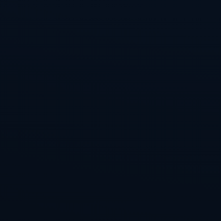
自己的攻击力发挥至最大。而在巴黎圣日耳曼，姆巴
对阵利物浦时独中两元，帮助皇马进入半决赛；而姆