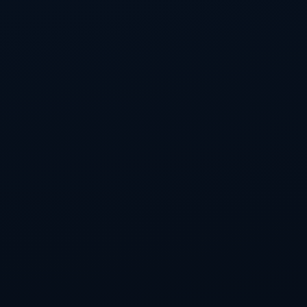
明星。具体比赛中，如2021年的欧冠，维尼修斯在
见影。