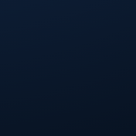
起尤为引人注目。其中，来自巴西的维尼修斯和法国
姆巴佩紧随其后。这一数据不仅让人惊叹其卓越的进