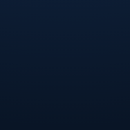
乐部球员展示实力的重要舞台。在这个竞争激烈的赛场上，年轻球员的崛
，在近4个赛季的欧冠比赛中，维尼修斯以34个参与进球数高居榜首，而