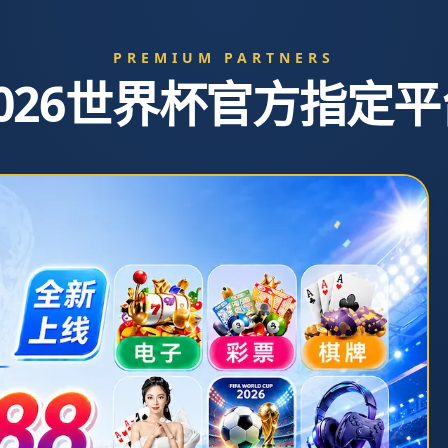
中心
新闻资讯
联系我们