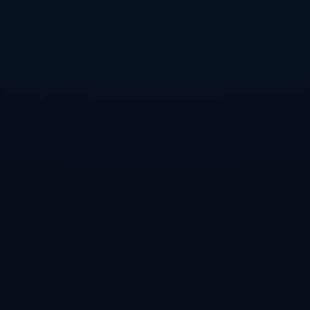
佩凭借他超强的**个人技术**和团队的支持，成为历届欧冠比赛中的超级
巴佩在2020年对阵巴塞罗那的淘汰赛中上演帽子戏法，格式塔价值立竿