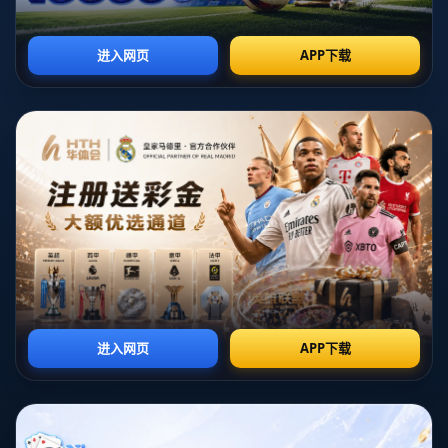
**詹俊：痛失好局 痛失好局啊！这都拿不下一分**
在这个激烈竞争的时代，压力无处不在。无论是在职场
还是在生活中，**痛失好局**的经历常常让人难以释
怀。著名体育评论员詹俊在一次比赛后如是叹息：“痛
失好局，痛失好局啊！这都拿不下一分。”这句话不仅
深刻反映了赛场上的紧张与无奈，也引发我们对生活中
“好局”丧失的思考。
### 好局的机会成本
首先，我们要理解“好局”的含义。它可以指的是面临的
良好机会，或者说是在特定环境中具备了胜出的条件。
然而，往往因为决策失误、策略不当或心态波动等原
因，导致这些机会无法转化为实际成果。举个例子，在
一场重要的足球比赛中，球队本有机会领先，但在关键