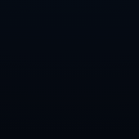
每一个能让自己发光发热的“好局”，从而实现更大的价
值。