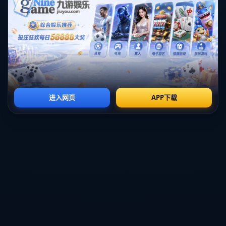
*从商业运作的角度出发，增加比赛数量意味着更高的
电视转播收入和更大的市场曝光度*。众所周知，欧冠
一直以来是各大俱乐部收入的一大来源，尤其对于那些
依赖大赛收入的小球队而言，这无疑是利好的消息。同
时，更多的比赛意味着更多的广告机会，吸引了品牌和
赞助商的目光。从经济层面来说，新赛制无疑为欧足联
及各俱乐部注入了更多的经济活力。
然而，**多场比赛是否会影响球迷的观赛体验**，特别
是在赛制复杂化后？这引发了另一层面的思考。作为观
众，球迷可能并不希望看到过多的“一边倒”比赛。而一
旦俱乐部为了保住头名位置采取战略性保留体力的策
略，这对比赛的整体观赏性势必产生不良影响。