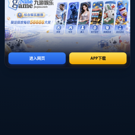
这场比赛无疑是一场令人紧张的对决。独行侠在没有东
契奇的情况下，面对勇士的强大压力，他们靠团队的努
力和战术的执行，展现出了令人惊讶的竞争力。尽管东
契奇缺阵，其他球员像**斯宾塞·丁威迪**和**克里斯
塔普斯·珀尔齐的**表现突出，为球队提供了必要的支
援。
在比赛的最后时刻，华盛顿以一记准绝杀将比赛推向了
高潮，这一进球不仅让全场观众为之振奋，也为球迷们
奉献了一场难忘的比赛。华盛顿的这次投篮不仅是他个
人的高光时刻，更是独行侠团队凝聚力的体现。