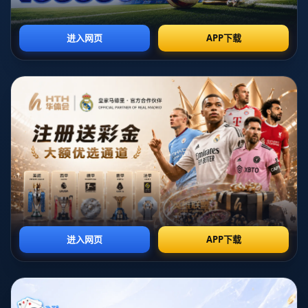
### 东契奇缺阵华盛顿准绝杀 独行侠终结勇士6连胜
在**NBA**这个充满竞争的舞台上，每一场比赛都可能
成为改变赛季走向的关键时刻。最近的一场焦点战役
中，尽管独行侠的明星球员**卢卡·东契奇**因伤缺
阵，华盛顿却上演了精彩的准绝杀，最终帮助独行侠战
胜了状态火热的勇士，终结了他们的**6连胜**。
#### 比赛回顾