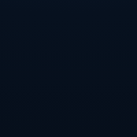
#### 数据分析
通过对比赛数据的分析，我们可以看到独行侠尽管失去
了东契奇这样的关键球员，但他们全队的得分分布仍然
相对均衡。**丁威迪**全场贡献了20分，**珀尔齐**也
砍下了15分，加上其他球员的出色表现，使得球队在攻
防两端都有了不错的发挥。相对而言，勇士队虽然在个
人能力上依旧强大，但过于依赖**斯蒂芬·库里**的进
攻策略显得有些不够灵活，在关键时刻未能及时调整，
导致失策。