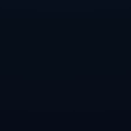
#### 绝杀背后的故事
华盛顿的准绝杀不仅仅是个人神勇的体现，背后还有值
得深思的团队配合和临场应变能力。从这一球的执行来
看，独行侠在战术层面的安排合理，队员们在场上能够
迅速寻找机会并作出判断，这显示了球队在非东契奇的
情况下仍保持良好的比赛状态。
更重要的是，这场胜利的意义并不仅限于一场比赛的胜
负，而是传递出一种**拼搏与奋斗**的精神。在东契奇
缺阵的情况下，团队成员们相互扶持，充分发挥各自的
长处，为胜利而战。对于球队的士气来说，这是一个极