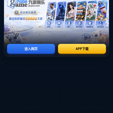
自2012年从托特纳姆热刺加盟皇马以来，莫德里奇已经
在 *伯纳乌*球场度过了十一个年头。在这十年间，他不
仅成为了皇马中场不可或缺的一员，还以自己的聪明才
智和敏捷的脚下技术赢得了无数赞誉。*莫德里奇*以他
的冷静、决断力和出色的控球技术闻名于世。他不但在
关键时刻为球队提供进攻火力，还能以完美的传球和直
觉洞察力扭转战局。