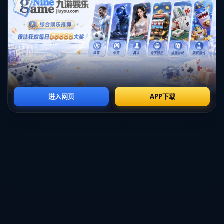
了团队配合的重要性。
### 森林狼 vs 猛龙：关键时刻的表现
在森林狼与猛龙的对决中，兰德尔的表现无疑是整场比
赛的亮点。他在关键时刻连续得分，帮助球队锁定胜
局。尤其在第四节，兰德尔的稳健表现令猛龙防不胜
防。他的投篮命中率高达**56%**，再加上出色的篮板
和助攻，使得他在全场比赛中成为无可争议的MVP。
虽然猛龙在比赛开局阶段表现强势，但随着兰德尔逐渐
找到状态，森林狼的防守也愈加稳固，迫使猛龙不得不
调整战术。然而，尽管猛龙的球队协作能力相对较好，
但在面对森林狼强大的进攻火力时，仍显得力不从心。
最后以106-97的比分落败。