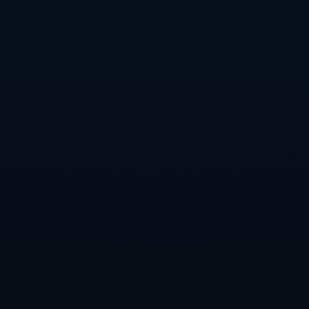
### 骑士 vs 奇才：团队的胜利
另一方面，骑士的表现同样值得称道。在对阵奇才的比
赛中，骑士展现出了**优秀的团队配合**，7名球员均
得分上双，这不仅是球员个人能力的体现，更是整体战
术执行的成功。骑士的球员们在进攻端相互依赖，分享
球权，确保每个人都能参与到进攻中来。最终，骑士以
125-95的比分轻松战胜了奇才。
在这场比赛中，骑士的**团队防守**也同样出色，成功
限制了奇才的得分机会。奇才虽然有一些亮眼表现，但
整体进攻节奏受到了骑士的压制，致使他们转换进攻的
机会相对较少。因此，骑士的不断得分和严密防守结
合，最终助他们获得了一场关键的胜利。
### 赛季展望