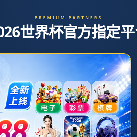
中心
新闻资讯
联系我们