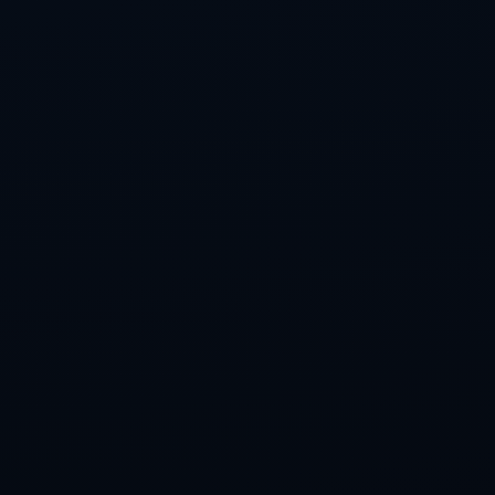
攻体系，充分发挥他的投射能力和组织才能。在比赛
要整支球队的默契配合。对于对手而言，如何限制库
，也成为了历史上最具代表性的投手之一。很多球迷
球的打法和风格，从而重新定义了位置的角色。