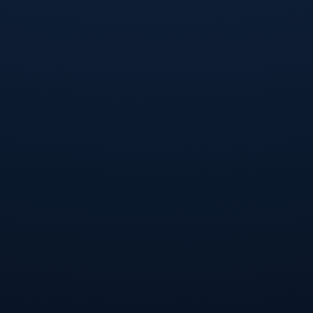
录
赢得了无数的荣誉与记录，而**斯蒂芬·库里**的最新表现无疑是其
A历史上抢七大战的单场得分新纪录。这不仅是对他的个人能力的一种体现，
。在与对手激烈的对抗中，他展现了出色的投篮手感和果敢的进攻决策。
刻，他的**冷静**与**果敢**让他在关键时刻一次次地挺身而出，将