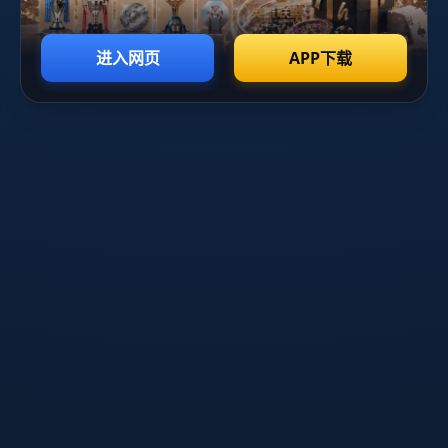
狂砍50分！库里创造NBA历史抢七大战得分纪录
发布时间：2026-01-03T06:29:46+08:00