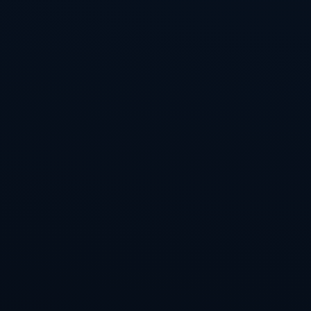
库里的50分不仅让他自己铭刻在NBA历史的版图
指可数。根据统计数据显示，过去的抢七大战中，