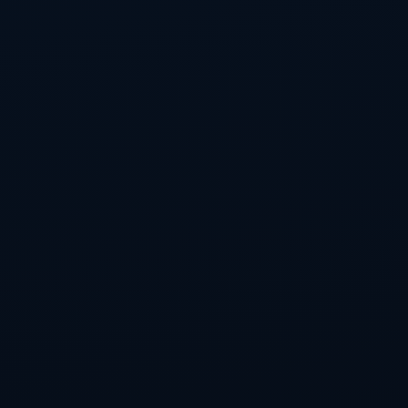
力下，能如此从容应对，展现出超水平表现的球员，屈
一个新的高度。