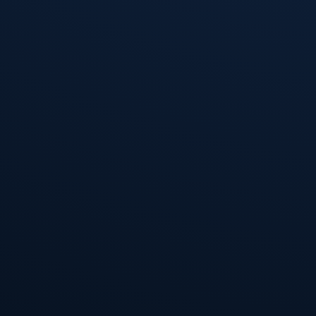
### 狂砍50分！库里创造NBA历史抢七大战得分纪
在NBA历史的长河中，许多球员以他们的伟大表现
中，库里以**50分**的震撼表现，创造了NB
#### 狂砍50分的幕后故事
库里的这场比赛无疑是他职业生涯的高光时刻之一
各种突破和中距离投篮拉开了比分。尤其是在关键时
#### 记录成就的影响