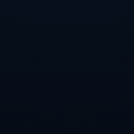
巴塞罗那，一支以技术流足球著称的球队，正在积极重
组，希望通过引进有潜力的中后场球员来增强球队整体
实力。然而，巴萨的财政情况并不宽裕，使得他们在**
球员引进**决策上显得尤为谨慎。引入坎塞洛这样一名
技术全面的球员无疑能够提升全队的实力，但这是否能
解决巴萨的燃眉之急还值得商榷。因此，巴萨在考虑租
借坎塞洛时需权衡多方面因素。
**机遇与风险并存的决策**
坎塞洛租借巴萨若成行，对于球员和俱乐部而言都将是
一次机遇与风险并存的选择。对于坎塞洛来说，加盟巴
萨不仅可以重新得到更多的出场机会，更有机会在西甲
赛场上锻炼自己的全面技艺，同时在欧冠等重大赛事中
积累经验。这将为他未来的职业生涯铺平道路，进一步