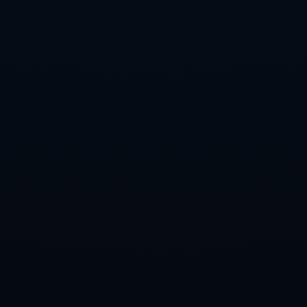
巩固他在国际足坛的地位。
然而，从巴萨的角度来看，这一租借不一定会带来立竿
见影的效果。尽管坎塞洛的多面手能力备受期待，但融
入球队战术体系并非易事。此外，巴萨是否能够提供给
他足够的上场时间，也是坎塞洛和俱乐部都需要审慎考
虑的问题。
**成功案例与未来展望**
在足球历史上，类似的租借成功案例不胜枚举。例如，
2019年租借到德甲的阿什拉夫·哈基米在多特蒙德获得
了长足的进步，他的表现也为自己赢得了重返豪门的机
会。这样的案例也给其他寻求租借机会的球员带来了信
心与启示。