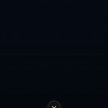
总的来看，弗赖堡VS拜仁慕尼黑的这场比赛，不仅仅是
积分榜上的较量，更是心理战、技巧战以及战略战的综
合考验。 будь-яка помилка або успіх може визначити
долю матчу. 谁能笑到最后，将在很大程度上影响本赛
季德甲的走势。
上一篇：豪门新帅滕哈格接掌多特，1亿神锋或重回，挑战拜仁霸主地位.
下一篇：香港網站SEO排名2025｜Google搜尋流量四天王 如何幫助商業營銷.