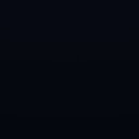
也能为**印尼国家队**带来类似的历史性蜕变。
印尼足球近年来的崛起有目共睹，2022年他们在东南亚
杯闯入决赛的表现就是明证。此次范恩博格的加盟，无
疑为球队注入了更多信心。从引进外籍教练到开发本土
球员潜力，印尼足球正在主动搭建从地区到国际的竞技
桥梁。如果能够妥善利用范恩博格的资源，未来的印尼
足球势必在亚洲版图上占据更高的位置。
综上，范恩博格加入印尼国家队教练组这一消息，不仅
是荷兰足球与亚洲足球的再一次深度联结，也是印尼足
坛向更高舞台迈出的重要一步。
上一篇：老男孩的奇迹！12年欧冠，切尔西2-2淘汰梦三巴萨进决赛.
下一篇：英超｜3比0击败狼队 森林豪取6连胜.