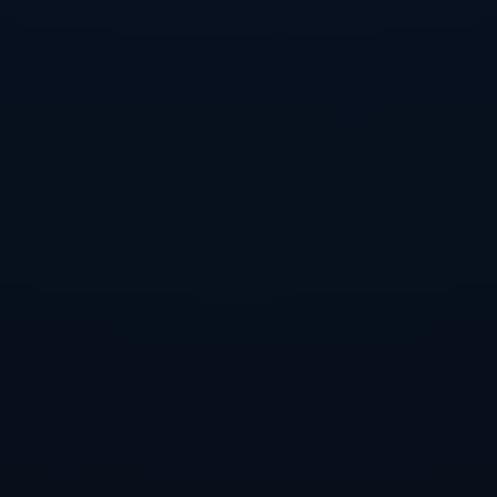
例如，以日本和韩国为代表的亚洲足球强队，正是通过
借鉴欧洲先进理念，逐渐缩小了与传统足球强国之间的
差距。而印尼，多年来在东南亚足球锦标赛中虽表现抢
眼，但在亚洲范围内仍无法匹敌更高水准的对手。此次
范恩博格的加入，很可能成为印尼足球与世界接轨的重
要一步。
### **他的角色定位与挑战**