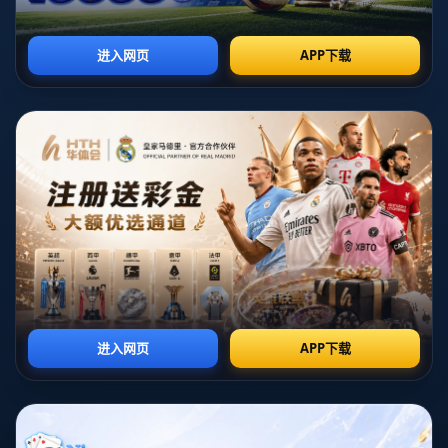
# 官方：60岁前荷兰国脚范恩博格加入印尼国家队教练
组
近年来，国际足坛中外籍教练频频扎根亚洲，为当地足
球注入新鲜活力。近日，一条引人注目的消息公开：荷
兰前国脚范恩博格正式成为**印尼国家队教练组**的重
要成员。这一任命不仅为印尼足球发展带来新机遇，同
时也在亚洲足球界掀起了不小的波澜。
### 范恩博格：经验丰富的荷兰足球名宿
范恩博格，这位曾代表**荷兰国家队**出战国际赛事的
球员，在球员时期便以全面的能力及稳定的表现赢得了
球迷和专家的认可。他在职业生涯中效力过多家欧洲顶
级俱乐部，其足球技术和战术理解深得外界赞赏。退役
后，他选择投身教练事业，丰富的国际执教经历使他积