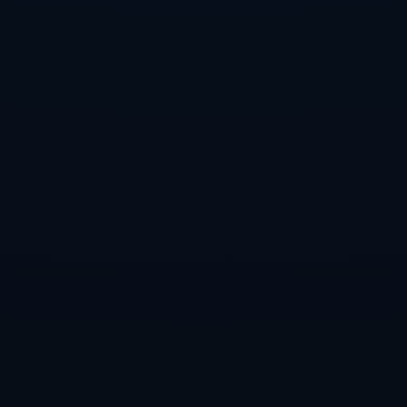
据印尼足协透露，范恩博格将在教练组中担任战术顾问
及青年队发展导师的双重角色。这意味着，他不仅会协
助主教练制定国家队战略，还将把更多精力投入到**发
现和培养年轻球员**上，为印尼足球的未来奠定坚实基
础。
这样的安排并非毫无道理。印尼足球近年来虽然在国内
引入了一些高水平外教，但在青训体系完善性和国际视