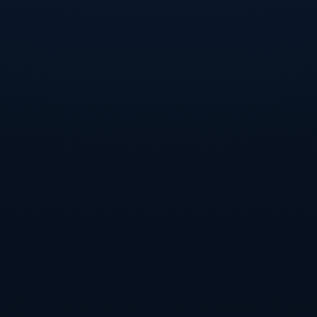
战术任务，使他们更好地理解自己的角色。这种精细化
的管理模式赋予了球队更强的凝聚力，进一步推动了球
队战绩的提升。
2、提升球队精神面貌
范加尔回归后，注重提升球队的精神面貌，注入积极自
信的氛围。他通过与球员进行深入的沟通，了解他们内
心深处的想法和需求，从而建立起信任关系。这种信任
关系不仅增强了球员之间的默契，也提升了球队在困境
中的抗压能力。
在战术训练之外，范加尔还经常通过心理辅导来帮助球
员克服紧张情绪。他会利用团队建设活动，例如集体旅
行、团体游戏等方式，使队员们加深相互之间的了解，
形成良好的团队文化。这种注重心理素质的培养让球队