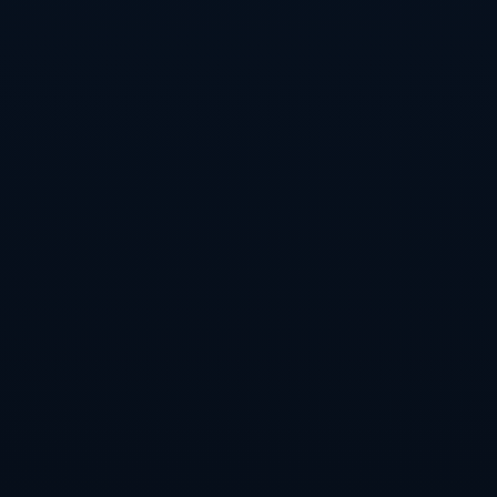
在关键时刻更具韧性，能够在逆境中逆转局势。
不仅如此，范加尔还强调对比赛的重视程度，让每位球
员都意识到国家队比赛的重要性。这种由内而外的变
化，让球队在重要赛事中的表现愈加从容，往往能展现
出超乎寻常的状态。这种精神风貌的提升，不仅体现在
比赛结果上，也为荷兰足球注入了新的活力。
3、年轻球员的培养与锻炼
荷兰的足球传统向来重视年轻球员的培养，而范加尔在
这方面更是不遗余力。他选择主动启用一些年轻球员，
为他们提供上场机会，帮助他们在高水平的比赛中积累
经验。众多新生力量的加入，为球队注入了新的活力，
也让荷兰队在战术配置上更具弹性。