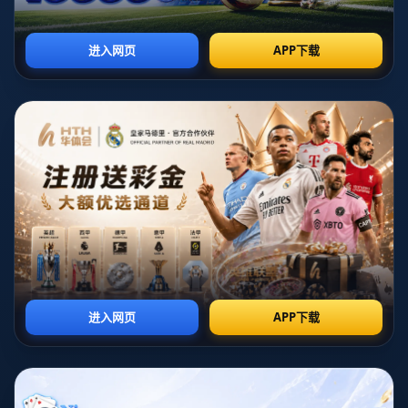
近年来，范加尔再次回归荷兰队执教，展现了他无与伦
比的执教才能。在过去的20场比赛中，荷兰队取得14胜
6平的骄人战绩，表现令人瞩目。这一成就不仅巩固了
范加尔作为顶级教练的地位，也让球迷再次看到了荷兰
足球的希望。本文将从四个方面详细探讨范加尔回归执
教荷兰队的成功原因，包括战术革新、球队精神、年轻
球员的培养以及对未来的展望。通过对这些方面的分
析，我们将了解到范加尔如何重新点燃荷兰足球的激
情，以及他对于国家队发展的深远影响。
1、战术革新与球队构建
范加尔在回归荷兰队后，立即着手进行战术革新。他对
球队的阵型进行了精确的调整，使球队在攻防转换中更