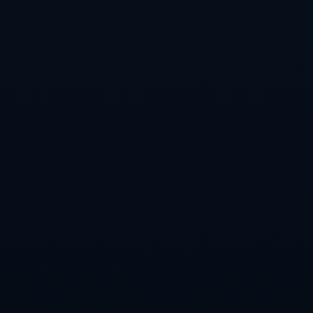
范加尔在挑选年轻球员时，重点关注他们的潜力和未来
的发展。他并不拘泥于球员目前的表现，而是通过日常
训练、友谊赛和正式比赛多角度观察他们的心理素质与
比赛适应能力。值得一提的是，他在引导年轻球员方
面，也注重对他们个人能力的激发，使他们在比赛中敢
于表现自我。
这股年轻化的趋势不仅提升了球队的整体年龄结构，也
为荷兰足球的未来发展奠定了基础。通过给年轻球员展
现才华的舞台，范加尔为国家队的长远发展打下了良好
的根基。随着时间的推移，这些年轻球员的成长将为荷
兰足球带来更多的希望和变化。
4、对未来的展望与期许