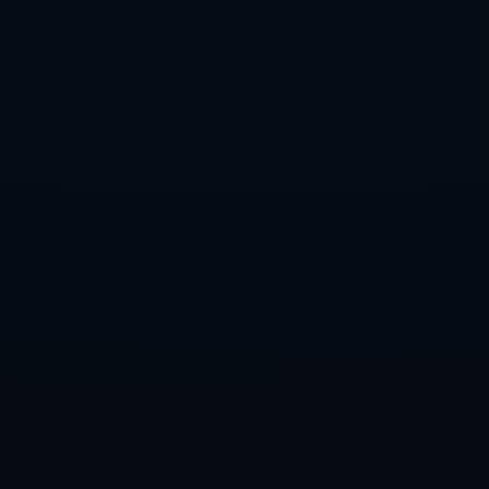
展望未来，范加尔带给荷兰足球的不仅仅是短期的成绩
提升，更是对未来发展的深思。他在总结过去经验时，
明确指出需要继续提高球队的战术灵活性和整体素质，
以应对全球各国足球发展带来的挑战。同时，他也强调
了团队协作的重要性，鼓励球员们在场上保持积极沟
通，形成合力。
在国际赛场上，荷兰队的前景令人期待。范加尔希望能
够将球队的战术理念持续传承下去，培养新一代具备国
际竞争力的球员。他的目标不仅限于赢得比赛，更希望
通过团队的不断努力和探索，让荷兰足球在未来的国际
舞台上独树一帜。
随着范加尔的带领，荷兰队复兴的希望之光依然闪烁。
在接受众多挑战的同时，他始终保持着对于球队和球员