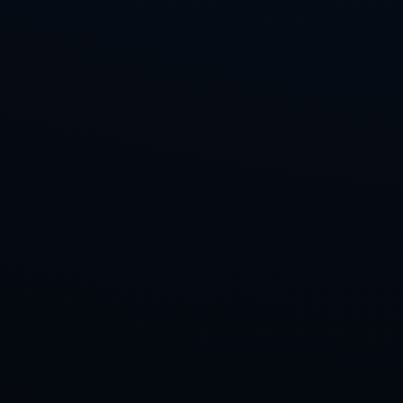
这场对决的结果不仅影响了两队在欧冠的排名与晋
肯定。他们在后续的欧战中需要继续优化防守体系
拜仁慕尼黑方面，凭借这个平局，他们在小组赛中
固性，将是教练海因克斯必须解决的重要任务。
总体来看，这场比赛为两支球队提供了宝贵的经验
的表现将愈发引人关注，球迷们期待着更加精彩的
总结：
今晚的欧冠对决可以说是一次战术与技术的双重盛
转化为进步，将是两队必须面对的挑战。
总之，巴黎圣日耳曼与拜仁慕尼黑之间的较量不仅
上一篇：蜕变与成就齐飞 山东队新赛季大逆转源于