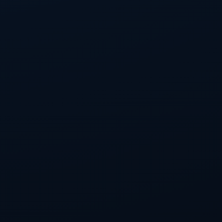
。两支球队都拥有巨星球员，战术布置精妙，实力悬
彩对决进行全面的回顾与分析。从比赛开场阶段到最
期待集聚于此。两支球队在场上展开了激烈的争夺，
迅速而犀利，内马尔与姆巴佩的配合尤为令人瞩目，
施射打破僵局，这一瞬间让全场沸腾。随之而来的决
追求，也为比赛增添了许多戏剧性。
裂拜仁的防线。内马尔和姆巴佩不仅负责进攻，同时也