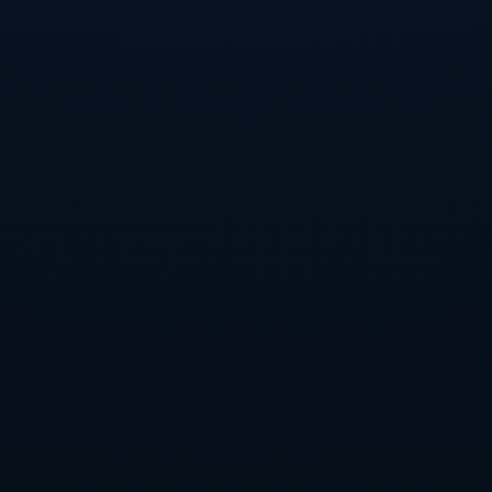
对阵拜仁慕尼黑，这场平常被认为是超级对决的比赛再次点燃了球迷的热情
从比赛亮点、战术分析、球员表现以及对未来的影响四个方面，对这场精
本文中得到深入探讨，帮助球迷更好地理解这场巅峰对决的精彩之处。
烈的对抗。巴黎圣日耳曼在主场迎战拜仁慕尼黑，整个赛季积累的压力与
。传球的流畅性、球员间的默契配合都让比赛充满悬念。巴黎的进攻组织
强大的中场控制力和防守反击的迅速反应，给予巴黎持续的压力。
为他们赢得了破门得分的机会。姆巴佩的精准传球找到内马尔，后者冷静
通过一次快攻反击扳平比分。这些精彩瞬间无不展现出双方对胜利的不懈
。巴黎圣日耳曼采取了4231的阵型，意在通过进攻中的多点开花来撕