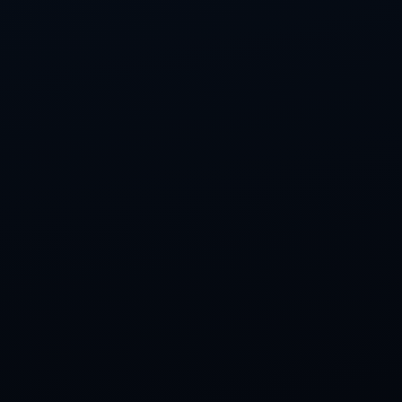
主场未能赢得胜利，但球队在进攻端的表现依然值得
加强大，如何在保持强大攻势的同时不减少防守的稳
持高水平的竞技状态。随着赛季的深入，双方在欧冠
到了足球之美。在未来的比赛中，如何将今晚的经验
精彩表现，以及他们能带来的更多足球盛事。