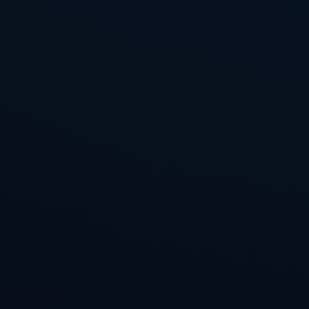
在今晚的欧冠焦点战中，巴黎圣日耳曼（PSG）
殊相对较小，吸引了无数球迷的目光。此次文章将
后哨声的鸣响，细腻的战术变化与临场表现都将在
1、比赛亮点回顾
比赛开始前，球迷们期待着两队能奉献一场精彩激
频繁的射门与顽强的防守构成了比赛的主要看点。
从比赛的第一分钟起，双方便开始了高强度的对抗
多次威胁到拜仁的球门。相比之下，拜仁则凭借其
在比赛的高潮时刻，巴黎圣日耳曼的一次精彩进攻
定性瞬间，拜仁也没有放弃，迅速展开反击，最终
2、战术分析
在比赛前的战术布置上，双方教练都做了充分的准备
在反击中时常回撤，增强中场的防守力度。