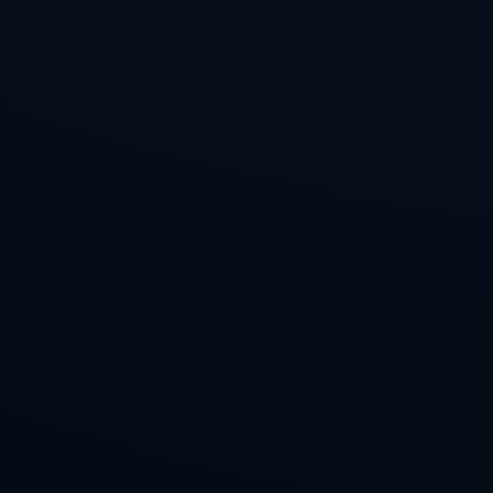
拜仁慕尼黑则则采取了433的传统阵型，注重中
能够迅速启动反击。对比之下，巴黎更加依赖其前
比赛过程中，战术的灵活调整成为了决定胜负的关
型以固守优势。这种战术灵活运用体现了两队教练
3、球员表现评析
在这场比赛中，球员的个人表现也是值得重点分析
拜仁后防陷入了不少困境。姆巴佩则凭借其速度优
另一方面，拜仁的莱万多夫斯基在比赛中同样表现
展现了他作为顶级前锋的能力。而中场的基米希则
值得注意的是，双方门将也在这场比赛中发挥了关
住平局的重要因素。这样的表现进一步显示了高水
4、未来展望分析