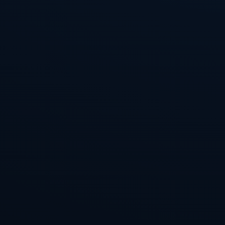
本篇文章将深入探讨西班牙足球俱乐部巴塞罗那（
竞争力的联赛之一。巴萨作为传统强队，面临着来
环境、转型与发展机遇、以及应对策略。通过对这
1、巴萨的历史背景与
巴萨是一家拥有悠久历史和辉煌战绩的俱乐部，成立
管遭遇了一些挑战，包括管理层的动荡和表现的起
在技术层面，巴萨以其传控风格而闻名，这一风格
的竞争不仅体现在战术层面，更在于身体素质和速
当前的巴萨，虽然在青训和人才培养上依旧具备优
还要在整体战略规划上做出相应调整。
2、英超的竞争环境
英超联赛被普遍认为是全球足球的最高水平竞赛，
进世界顶级球员，进一步提高了联赛的整体竞争水