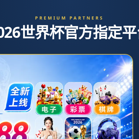
中心
新闻资讯
联系我们