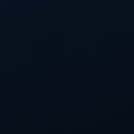
着全球足球市场的变化，英超联赛已成为世界上最具
面来展开讨论：巴萨的历史背景与现状、英超的竞争
见解。
越的成绩，还在欧洲赛事中不断书写传奇。近年来，尽
传统战术也面临着适应与创新的压力。在英超，各队
状况要求巴萨不仅要在战术和球员阵容上进行转型，
不断增高，英超球队的财力逐年增加，俱乐部能够引