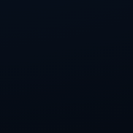
和资源支持。他们在转会市场上拥有更多的主动权和
赛制及风格的策略，以确保能够在竞争中立于不败之
适应英超的快速攻击和身体对抗，加强合理的人员调
送生力军，也有助于俱乐部在经济层面实现可持续发
使竞技水平得以提升，同时增强对球员的管理和使用