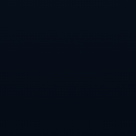
、曼城、利物浦、切尔西等不仅具备丰富的战队历史，且有着深厚的资金
每支球队在体能和战术适应上有更高要求。巴萨需要充分考虑适应英超
性与紧迫性。在风格和战术层面，巴萨可以引入更为灵活的战术打法，以
优势。俱乐部的青训体系培养出了众多优秀球员，这不仅可以为一线队输
在整个人员架构和战斗力上获得强效提升。
球队的竞技分析和训练效果。在智能数据分析和运动医学上加大投入，将