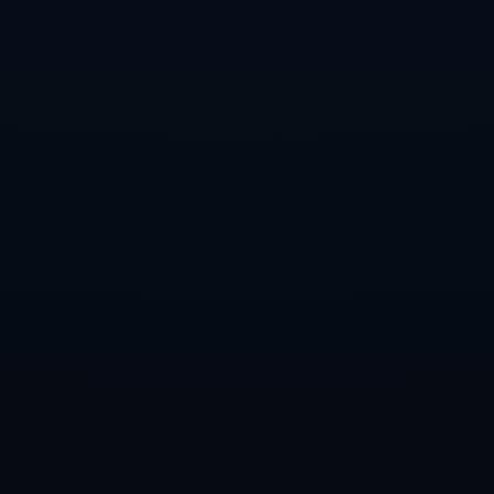
外援**的局面。这无疑给教练组带来了不小的挑战。战
术的调整和人员的合理使用，将成为决定球队能否在接
下来的比赛中取得佳绩的关键。
在此背景下，单外援的表现显得尤为重要。目前，泰山
队的外援在进攻端肩负起了更为繁重的责任，必须在有
限的资源下尽可能提升球队的攻击力。这就要求其外援
不仅要有出色的个人技术，还需具备出色的团队配合能
力。
#### 案例分析：泰山队 vs 对手
以最近的一场比赛为例，泰山队对阵强敌时，由于单外
援的限制，球队在进攻端较难形成有效突破，进攻多次
受阻。而后防线的郑铮缺阵也使得对手在定位球时频频
得手。若在接下来的比赛中，能够重新整合阵容，发挥