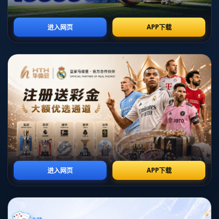
### 泰山阵容要调整：郑铮有望复出 单外援扛进攻大旗
在如今的足球赛事中，球队的阵容调整经常会对比赛结
果产生深远的影响。随着**郑铮的复出**临近，泰山队
在阵容上的变动也愈加引人关注。接下来，我们将分析
泰山队的阵容调整对球队整体表现的影响，特别是在**
单外援扛起进攻大旗**的情况下，将面临哪些挑战与机
遇。