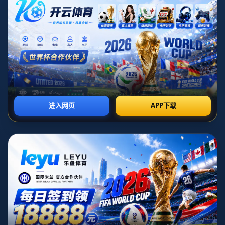
明格萨：我目前目标是留在塞尔塔，并在
这里度过一个出色赛季
发布时间：2026-01-03T06:29:46+08:00