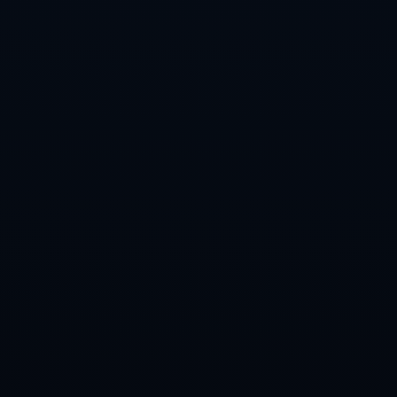
以发现，**球员的忠诚和稳定性往往能为球队带来长远
的益处**。例如，巴塞罗那的梅西长期效力期间，不仅
提升了自身的技术水平，也极大增强了球队的凝聚力和
整体竞争力。
而在塞尔塔，**明格萨的决心与努力**无疑能够为这支
正处于重建阶段的球队提供强有力的支撑。他的坚守不
仅是对塞尔塔精神的最高体现，也是对自我职业生涯的
一种高度负责的态度。
### 对年轻球员的启示
明格萨的决定不仅仅是对自己的职业生涯负责，也为其
他年轻球员树立了榜样。在足球日益商业化的今天，**
保持对球队的忠诚和对目标的坚定**显得尤为珍贵。无
论是在练习场上还是在正式比赛中，**明格萨永不停歇