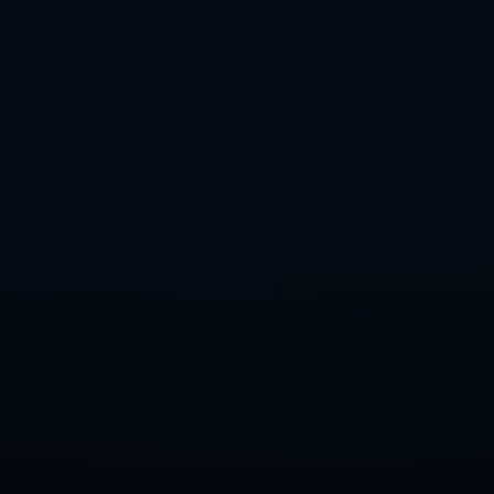
抗壓能力，最終獲得了外國聯賽的合同。這一案例正好
可以印證主帥的觀點：**球員的流失有時並不是損失，
而是實力圈的正向交換和循環**。
### **港超聯競爭燈火燎原**
**東方與傑志平局的本場比賽，無疑為本賽季港超聯的
比賽增添了更多懸念。** 雖然傑志仍是奪冠大熱門，但
東方的表現預示了他們依然具備與頂級球隊抗衡的實
力。加上流失球員後的逆境爆發，東方展現出「危中有
機」的可能性，吸引了更多球迷的期待。未來，球迷們
或許將看到一支更團結、更多變、更成熟的東方龍獅，
繼續為港超聯賽場帶來驚喜。
上一篇：澳网：焦科维奇胜马哈奇.