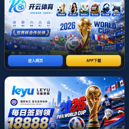
澳网：焦科维奇胜马哈奇.
发布时间：2026-01-03T06:29:46+08:00
**澳网：焦科维奇胜马哈奇**，这场激动人心的比赛不