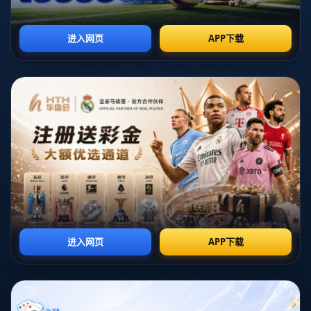
仅点燃了球迷们的热情，也为我们展现了顶级网球赛事
的魅力。在这篇文章中，我们将深入分析焦科维奇与马
哈奇的对决，探讨这场比赛对两位选手职业生涯的影响
以及澳网赛场背后的故事。**_焦科维奇_**的胜利并非
偶然，而是众多因素共同作用的结果，这也印证了他在
网球界卓越的领导地位。
**前言**
澳大利亚网球公开赛一直以来都是网球界最受瞩目的赛
事之一，吸引了来自世界各地的顶级球员。而在今年的
比赛中，焦科维奇以无可挑剔的表现击败**马哈奇**，
展现了他在今年澳网的良好状态。马哈奇作为一位新
秀，在赛场上同样展现出了顽强的实力，给观众留下了
深刻的印象。